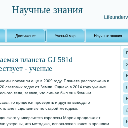
Научные знания
Lifeunderw
Достижения
Ученый мир
Научные знания
Г
аемая планета GJ 581d
ествует - ученые
Н
рономы получили еще в 2009 году. Планета расположена в
 20 световых годах от Земли. Однако в 2014 году ученые
Н
сного тела, заявив, что сигнал был ошибочным.
Н
равы, то придется проверять и другие выводы о
 планет, сделанные по старой методике.
ндонского университета королевы Марии продолжают
Н
 Они уверены, что методика, использовавшаяся в прошлом