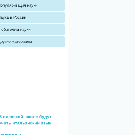
опуляризация науки
аука в России
Любителям науки
Другие материалы
В одесской школе будут
учить итальянский язык