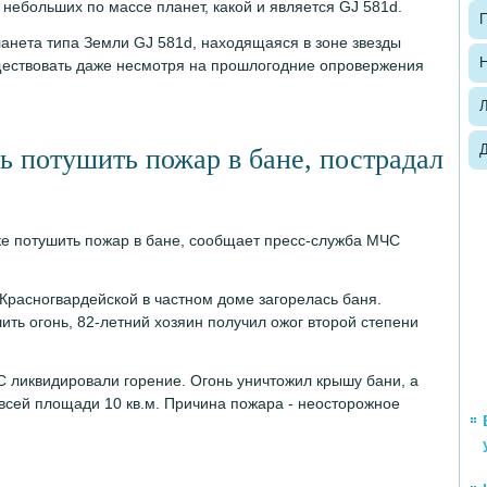
 небольших по массе планет, какой и является GJ 581d.
П
анета типа Земли GJ 581d, находящаяся в зоне звезды
Н
ществовать даже несмотря на прошлогодние опровержения
ь потушить пожар в бане, пострадал
е потушить пожар в бане, сообщает пресс-служба МЧС
 Красногвардейской в частном доме загорелась баня.
ть огонь, 82-летний хозяин получил ожог второй степени
С ликвидировали горение. Огонь уничтожил крышу бани, а
всей площади 10 кв.м. Причина пожара - неосторожное