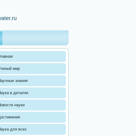
ater.ru
лавная
Ученый мир
аучные знания
аука в деталях
овости науки
Достижения
аука для всех