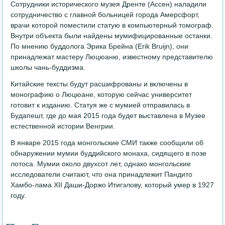
Сотрудники исторического музея Дренте (Ассен) наладили
сотрудничество с главной больницей города Амерсфорт,
врачи которой поместили статую в компьютерный томограф.
Внутри объекта были найдены мумифицированные останки.
По мнению буддолога Эрика Брейна (Erik Bruijn), они
принадлежат мастеру Люцюаню, известному представителю
школы чань-буддизма.
Китайские тексты будут расшифрованы и включены в
монографию о Люцюане, которую сейчас университет
готовит к изданию. Статуя же с мумией отправилась в
Будапешт, где до мая 2015 года будет выставлена в Музее
естественной истории Венгрии.
В январе 2015 года монгольские СМИ также сообщили об
обнаружении мумии буддийского монаха, сидящего в позе
лотоса. Мумии около двухсот лет, однако монгольские
исследователи считают, что она принадлежит Пандито
Хамбо-лама XII Даши-Доржо Итигэлову, который умер в 1927
году.