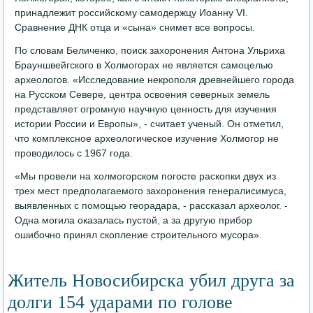
принадлежит российскому самодержцу Иоанну VI.
Сравнение ДНК отца и «сына» снимет все вопросы.
По словам Беличенко, поиск захоронения Антона Ульриха
Брауншвейгского в Холмогорах не является самоцелью
археологов. «Исследование некрополя древнейшего города
на Русском Севере, центра освоения северных земель
представляет огромную научную ценность для изучения
истории России и Европы», - считает ученый. Он отметил,
что комплексное археологическое изучение Холмогор не
проводилось с 1967 года.
«Мы провели на холмогорском погосте раскопки двух из
трех мест предполагаемого захоронения генералисимуса,
выявленных с помощью георадара, - рассказал археолог. -
Одна могила оказалась пустой, а за другую прибор
ошибочно принял скопление строительного мусора».
Житель Новосибирска убил друга за
долги 154 ударами по голове