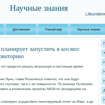
Научные знания
Lifeunderw
Достижения
Ученый мир
Научные знания
Г
 планирует запустить в космос
рваторию
Н
, что придется решать актуальную в настоящее время
.
Н
ию Луны, глава Роскосмоса отметил, что они будут
Н
ого спутника, так и с ее поверхности. По мнению Остапенко,
овать в космических проектах NASA по экспедициям на
Н
 планирует осуществить пилотируемый полет на Марс, а до