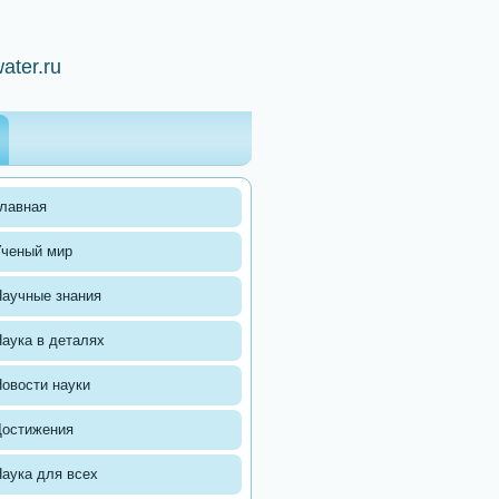
ater.ru
лавная
Ученый мир
аучные знания
аука в деталях
овости науки
Достижения
аука для всех