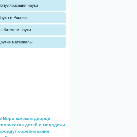
опуляризация науки
аука в России
Любителям науки
Другие материалы
В Воронежском дворце
творчества детей и молодежи
пройдут соревнования