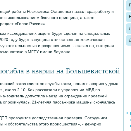
П
оящей работы Роскосмоса Остапенко назвал «разработку и
Н
в с использованием блочного принципа, а также
редает «Голос России».
их исследованиях акцент будет сделан на специальных
2020 году будет запущена отечественная космическая
чувствительностью и разрешением», - сказал он, выступая
космонавтике в МГТУ имени Баумана.
погибла в аварии на Большевистской
лнявший заказ клиентов службы такси, попал в аварию у дома
, около 2.10. Как рассказали в управлении МВД по
на-водитель допустила наезд на ограждение проезжей
на опрокинулась. 21-летняя пассажирка машины скончалась
ДТП проводится доследственная проверка. Сотрудники
ы и обстоятельства этого происшествия», - дежурно
.