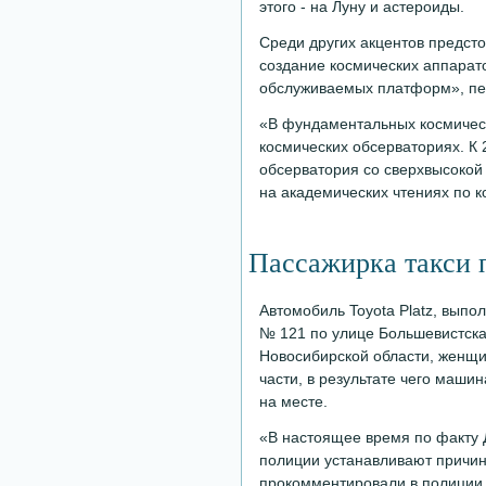
этого - на Луну и астероиды.
Среди других акцентов предст
создание космических аппарато
обслуживаемых платформ», пе
«В фундаментальных космическ
космических обсерваториях. К 
обсерватория со сверхвысокой 
на академических чтениях по 
Пассажирка такси 
Автомобиль Toyota Platz, выпо
№ 121 по улице Большевистская
Новосибирской области, женщи
части, в результате чего маши
на месте.
«В настоящее время по факту 
полиции устанавливают причин
прокомментировали в полиции