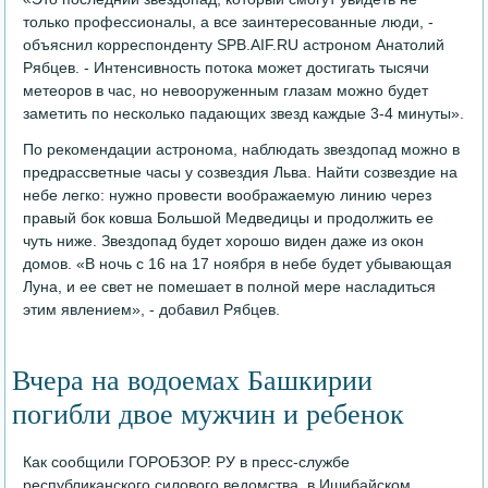
только профессионалы, а все заинтересованные люди, -
объяснил корреспонденту SPB.AIF.RU астроном Анатолий
Рябцев. - Интенсивность потока может достигать тысячи
метеоров в час, но невооруженным глазам можно будет
заметить по несколько падающих звезд каждые 3-4 минуты».
По рекомендации астронома, наблюдать звездопад можно в
предрассветные часы у созвездия Льва. Найти созвездие на
небе легко: нужно провести воображаемую линию через
правый бок ковша Большой Медведицы и продолжить ее
чуть ниже. Звездопад будет хорошо виден даже из окон
домов. «В ночь с 16 на 17 ноября в небе будет убывающая
Луна, и ее свет не помешает в полной мере насладиться
этим явлением», - добавил Рябцев.
Вчера на водоемах Башкирии
погибли двое мужчин и ребенок
Как сообщили ГОРОБЗОР. РУ в пресс-службе
республиканского силового ведомства, в Ишибайском