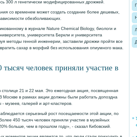
сь 300 л генетически модифицированных дрожжей.
П
ания со временем может создать создание более дешевых,
Н
зависимости обезболивающих.
кованному в журнале Nature Chemical Biology, биологи и
ниверситета, университета Беркли и университета
зуя методы генной инженерии, заставили дрожжи пройти все
вратить сахар в морфий без использования опиумного мака.
 тысяч человек приняли участие в
 столице 21 и 22 мая. Это ежегодная акция, посвященная
 Москве в рамках акции должны были работать допоздна
 - музеев, галерей и арт-кластеров.
наблюдается серьезный рост посещаемости этой акции, по
более 450 тысяч человек приняли участие в музейных
20% больше, чем в прошлом году», - сказал Кибовский.
ых моментов акции является то, что люди стали приходить в