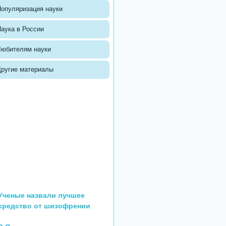
опуляризация науки
аука в России
Любителям науки
Другие материалы
Ученые назвали лучшее
средство от шизофрении