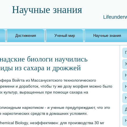
Научные знания
Lifeunderw
Достижения
Ученый мир
Научные знания
Г
надские биологи научились
оиды из сахара и дрожжей
Н
офера Войгта из Массачусетского технологического
 времени и доработок, чтобы ту же дозу морфия можно было
Н
ых культур, выращенных при помощи сахара на
Н
опиоидным наркотиком - и ученые предупреждают, что это
е наркотических средств в домашних условиях.
Н
hemical Biology, неэффективен: для производства 30 мг