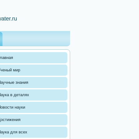
ater.ru
лавная
Ученый мир
аучные знания
аука в деталях
овости науки
Достижения
аука для всех