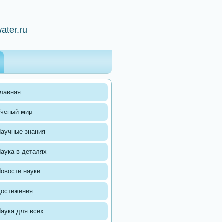
ater.ru
лавная
Ученый мир
аучные знания
аука в деталях
овости науки
Достижения
аука для всех