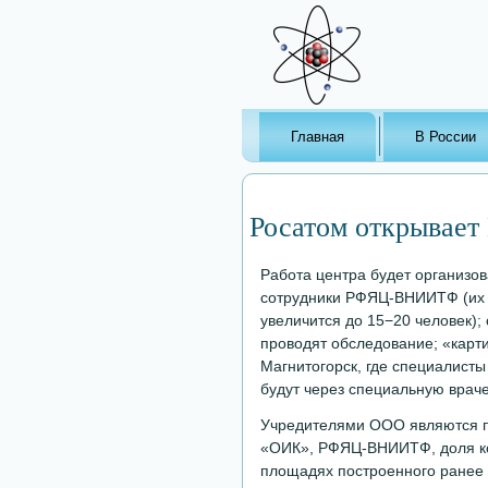
Главная
В России
Росатом открывает
Работа центра будет организ
сотрудники РФЯЦ-ВНИИТФ (их ч
увеличится до 15−20 человек);
проводят обследование; «карт
Магнитогорск, где специалисты
будут через специальную врач
Учредителями ООО являются п
«ОИК», РФЯЦ-ВНИИТФ, доля кот
площадях построенного ранее 