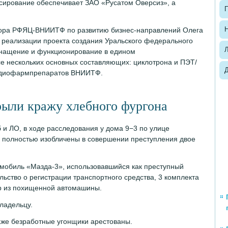
ирование обеспечивает ЗАО «Русатом Оверсиз», а
П
Н
тора РФЯЦ-ВНИИТФ по развитию бизнес-направлений Олега
п реализации проекта создания Уральского федерального
снащение и функционирование в едином
е нескольких основных составляющих: циклотрона и ПЭТ/
радиофармпрепаратов ВНИИТФ.
рыли кражу хлебного фургона
 и ЛО, в ходе расследования у дома 9−3 по улице
 полностью изобличены в совершении преступления двое
мобиль «Мазда-3», использовавшийся как преступный
льство о регистрации транспортного средства, 3 комплекта
р из похищенной автомашины.
ладельцу.
раже безработные угонщики арестованы.