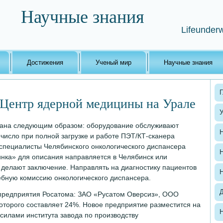
Научные знания
Lifeunderw
Достижения
Ученый мир
Научные знания
Г
 Центр ядерной медицины на Урале
ована следующим образом: оборудование обслуживают
Н
исло при полной загрузке и работе ПЭТ/КТ-сканера
 специалисты Челябинского онкологического диспансера
Н
инка» для описания направляется в Челябинск или
 делают заключение. Направлять на диагностику пациентов
Н
ебную комиссию онкологического диспансера.
редприятия Росатома: ЗАО «Русатом Оверсиз», ООО
орого составляет 24%. Новое предприятие разместится на
Н
силами института завода по производству