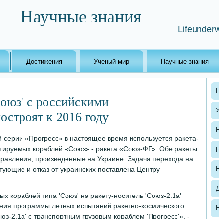
Научные знания
Lifeunderw
Достижения
Ученый мир
Научные знания
Г
Союз' с российскими
строят к 2016 году
Н
й серии «Прогресс» в настоящее время используется ракета-
отируемых кораблей «Союз» - ракета «Союз-ФГ». Обе ракеты
Н
равления, произведенные на Украине. Задача перехода на
тующие и отказ от украинских поставлена Центру
Н
х кораблей типа 'Союз' на ракету-носитель 'Союз-2.1а'
ния программы летных испытаний ракетно-космического
Н
юз-2.1а' с транспортным грузовым кораблем 'Прогресс'», -