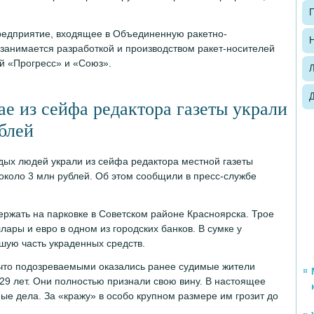
П
редприятие, входящее в Объединенную ракетно-
Н
занимается разработкой и производством ракет-носителей
ей «Прогресс» и «Союз».
е из сейфа редактора газеты украли
блей
дых людей украли из сейфа редактора местной газеты
около 3 млн рублей. Об этом сообщили в пресс-службе
ржать на парковке в Советском районе Красноярска. Трое
ары и евро в одном из городских банков. В сумке у
ую часть украденных средств.
что подозреваемыми оказались ранее судимые жители
и 29 лет. Они полностью признали свою вину. В настоящее
ые дела. За «кражу» в особо крупном размере им грозит до