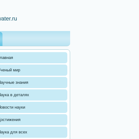
ater.ru
лавная
Ученый мир
аучные знания
аука в деталях
овости науки
Достижения
аука для всех