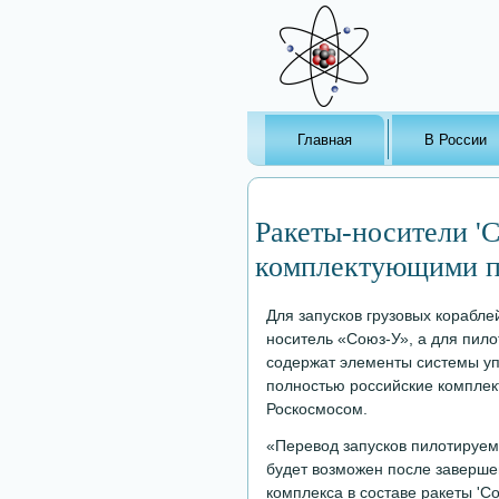
Главная
В России
Ракеты-носители '
комплектующими по
Для запусков грузовых корабле
носитель «Союз-У», а для пил
содержат элементы системы уп
полностью российские комплек
Роскосмосом.
«Перевод запусков пилотируемы
будет возможен после заверше
комплекса в составе ракеты 'Со