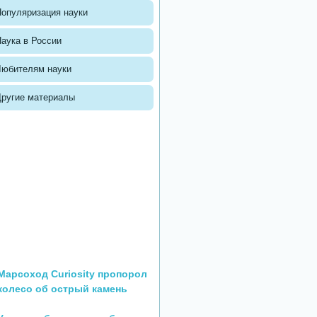
опуляризация науки
аука в России
Любителям науки
Другие материалы
Марсоход Curiosity пропорол
колесо об острый камень