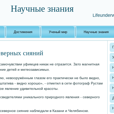
Научные знания
Lifeunderw
Достижения
Ученый мир
Научные знания
Г
еверных сияний
самочувствии уфимцев никак не отразится. Зато магнитная
Н
яние детей и метеозависимых.
ию, невооружённым глазом его практически не было видно,
Н
штатива - видно хорошо», - отметил в сети фотограф Рустам
Н
ое явление удивительной красоты.
видетелями уникального природного явления - северного
Н
северное сияние наблюдали в Казани и Челябинске.