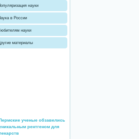
опуляризация науки
аука в России
Любителям науки
Другие материалы
Пермские ученые обзавелись
уникальным рентгеном для
лекарств