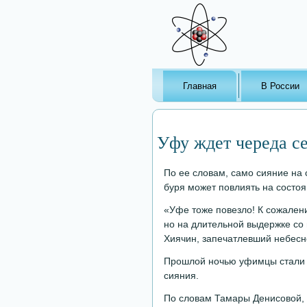
Главная
В России
Уфу ждет череда с
По ее словам, само сияние на 
буря может повлиять на состо
«Уфе тоже повезло! К сожален
но на длительной выдержке со 
Хиячин, запечатлевший небесн
Прошлой ночью уфимцы стали с
сияния.
По словам Тамары Денисовой, 