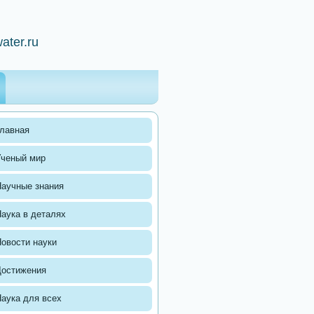
ater.ru
лавная
Ученый мир
аучные знания
аука в деталях
овости науки
Достижения
аука для всех