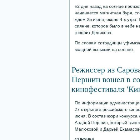
«2 дня назад на солнце произ
начинается магнитная буря, с
ждем 25 июня, около 4-х утра. 
сияние, которое было в небе н
говорит Денисова.
По словам сотрудницы уфимско
мощной вспышки на солнце.
Режиссер из Саров
Першин вошел в со
кинофестиваля 'Ки
По информации администрации
27 открытого российского кино
июня. В состав жюри конкурса
Андрей Першин, который вынес
Малюковой и Дарьей Екамасово
СПРАВКА.