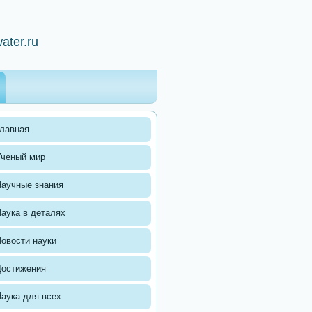
ater.ru
лавная
Ученый мир
аучные знания
аука в деталях
овости науки
Достижения
аука для всех