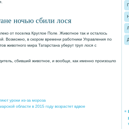
я.
П
Н
тане ночью сбили лося
еко от поселка Круглое Поле. Животное так и осталось
ой. Возможно, в скором времени работники Управления по
ов животного мира Татарстана уберут труп лося с
дитель, сбивший животное, и вообще, как именно произошло
ляют уроки из-за мороза
арской области в 2015 году возрастет вдвое