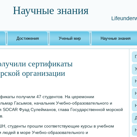
Научные знания
Lifeunderw
Достижения
Ученый мир
Научные знания
Г
лучили сертификаты
рской организации
Н
Н
фикаты получили 47 студентов. На церемонии
льмар Гасымов, начальник Учебно-образовательного и
Н
я SOCAR Фуад Сулейманов, глава Государственной морской
в.
ШН, студенты прошли соответствующие курсы в учебном
Н
 людей в море Учебно-образовательного и