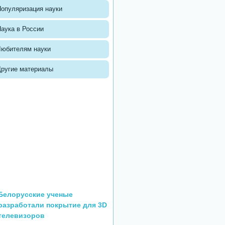
опуляризация науки
аука в России
Любителям науки
Другие материалы
Белорусские ученые
разработали покрытие для 3D
телевизоров